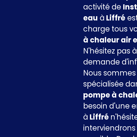
activité de
Ins
eau
à
Liffré
est
charge tous vo
à chaleur air 
N'hésitez pas 
demande d'inf
Nous sommes u
spécialisée da
pompe à chale
besoin d'une e
à
Liffré
n'hésit
interviendrons