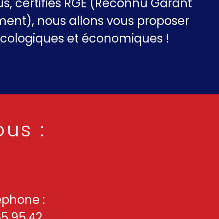
lus, certifiés RGE (Reconnu Garant
ment), nous allons vous proposer
écologiques et économiques !
ous :
éphone :
65.95.42