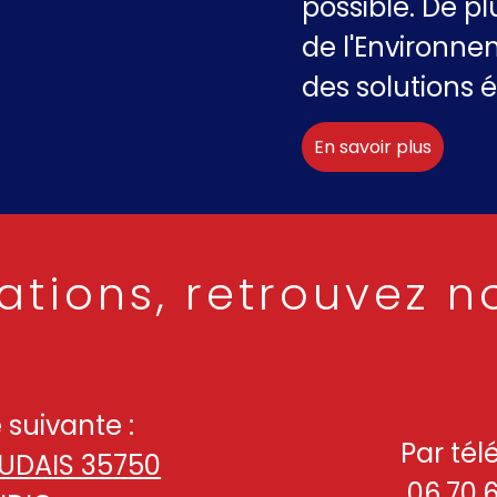
possible. De p
de l'Environne
des solutions 
En savoir plus
ations, retrouvez n
 suivante :
Par tél
EUDAIS 35750
06.70.