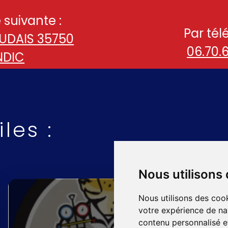
 suivante :
Par tél
EUDAIS 35750
06.70.
NDIC
les :
Nous utilisons
Nous utilisons des cook
votre expérience de na
contenu personnalisé et