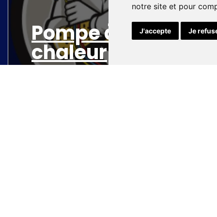
notre site et pour com
Pompe à
J'accepte
Je refus
chaleur