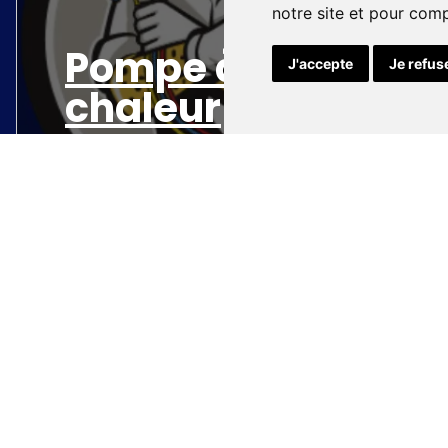
notre site et pour com
Pompe à
J'accepte
Je refus
chaleur