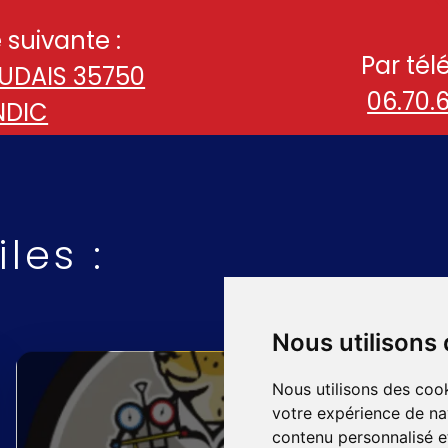
 suivante :
Par tél
EUDAIS 35750
06.70.
NDIC
les :
Nous utilisons
Nous utilisons des cook
votre expérience de na
contenu personnalisé et